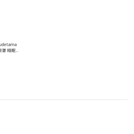
udetama
罩 睡眠...